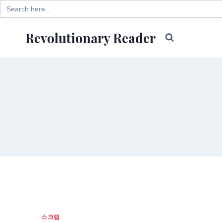
Search
for:
Skip
Revolutionary Reader
to
content
스크랩