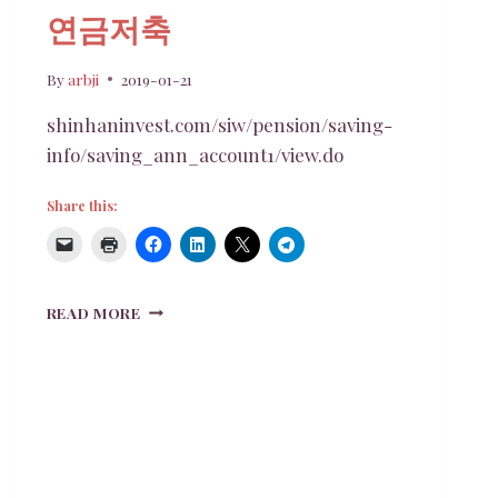
연금저축
By
arbji
2019-01-21
shinhaninvest.com/siw/pension/saving-
info/saving_ann_account1/view.do
Share this:
연
READ MORE
금
저
축