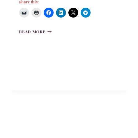
Share this:
PAUL
READ MORE
WILMOTT’S
BLOG:
NOW
IS
THE
PERFECT
TIME
TO
RAISE
INTEREST
RATES