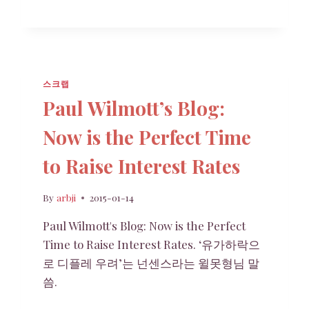
반
한
다
스크랩
Paul Wilmott’s Blog:
Now is the Perfect Time
to Raise Interest Rates
By
arbji
2015-01-14
Paul Wilmott's Blog: Now is the Perfect
Time to Raise Interest Rates. ‘유가하락으
로 디플레 우려’는 넌센스라는 윌못형님 말
씀.