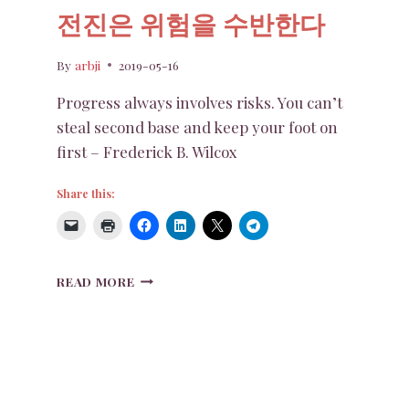
전진은 위험을 수반한다
By
arbji
2019-05-16
Progress always involves risks. You can’t
steal second base and keep your foot on
first – Frederick B. Wilcox
Share this:
전
READ MORE
진
은
위
험
을
수