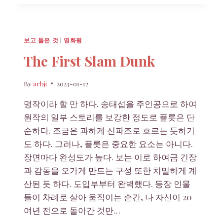
의
노
래,
정
보고 들은 것
|
영화평
태
춘
The First Slam Dunk
By
arbji
2023-01-12
명작이라 할 만 하다. 송태섭을 주인공으로 하여
원작의 일부 스토리를 보강한 정도로 플롯은 단
순하다. 조금은 과하게 신파조로 흐르는 듯하기
도 하다. 그러나, 플롯은 중요한 요소는 아니다.
장면마다 완성도가 높다. 보는 이로 하여금 긴장
과 감동을 오가게 만드는 구성 또한 치밀하게 계
산된 듯 하다. 도입부부터 완벽했다. 등장 인물
들이 차례로 살아 움직이는 순간, 나 자신이 20
여년 전으로 돌아간 것만…