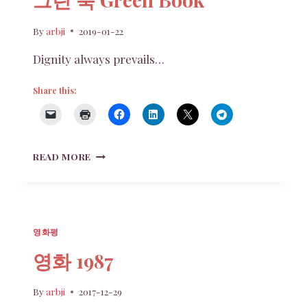
By
arbji
2019-01-22
Dignity always prevails…
Share this:
그
READ MORE
린
북
GREEN
BOOK
영화평
영화 1987
By
arbji
2017-12-29