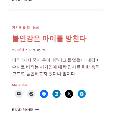
욕
을
들
은
후
기억해 둘 것
|
단상
의
심
불안감은 아이를 망친다
리
변
By
arbji
2021-05-26
화
아직 ‘커서 꿈이 무어냐?’라고 물었을 때 대답이
수시로 바뀌는 시기인데 대학 입시를 위한 총력
모드로 돌입하고자 했다니 말이다.
Share this:
불
READ MORE