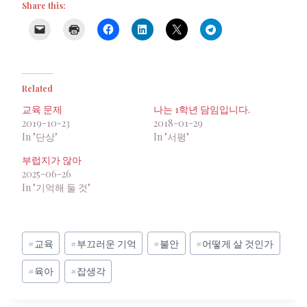
Share this:
Related
교육 문제
나는 1학년 담임입니다.
2019-10-23
2018-01-29
In "단상"
In "서평"
부럽지가 않아
2025-06-26
In "기억해 둘 것"
Post
#
교육
#
부끄러운 기억
#
불안
#
어떻게 살 것인가
Tags:
#
육아
#
잡생각