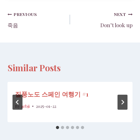
Post
PREVIOUS
NEXT
죽음
Don’t look up
navigation
Similar Posts
질풍노도 스페인 여행기 #1
By
arbji
2025-01-22