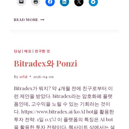
세
READ MORE
월
호
12
주
기
단상
|
메모
|
연구한 것
추
모
Bitradex와 Ponzi
라
이
By
arbji
2026-04-09
딩
Bitradex가 뭐지? 약 4개월 전에 친구로부터 이
런 제안을 받았다. bitradex라는 암호화폐 플랫
폼인데, 고수익을 노릴 수 있는 기회라는 것이
다. https://www.bitradex.ai/ko AI bot을 활용한
투자 전략. 1일 0.5%! 이 플랫폼의 특징은 AI bot
을 활용한 투자 전략이다. 웹사이트 상에서는 설