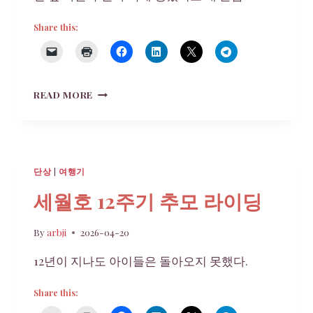
Share this:
손
READ MORE
톱
밑
의
가
시
단상
|
여행기
–
전
세월호 12주기 추모 라이딩
쟁
과
By
arbji
2026-04-20
자
가
12년이 지나도 아이들은 돌아오지 못했다.
용
부
Share this:
제