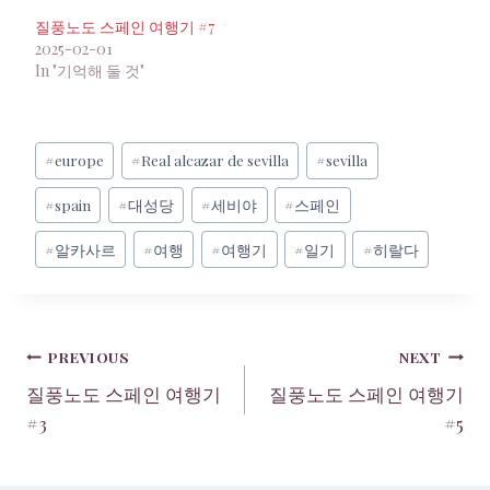
질풍노도 스페인 여행기 #7
2025-02-01
In "기억해 둘 것"
Post
#
europe
#
Real alcazar de sevilla
#
sevilla
Tags:
#
spain
#
대성당
#
세비야
#
스페인
#
알카사르
#
여행
#
여행기
#
일기
#
히랄다
Post
PREVIOUS
NEXT
질풍노도 스페인 여행기
질풍노도 스페인 여행기
navigation
#3
#5